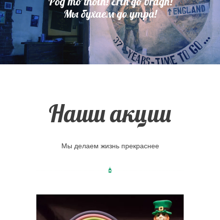
Póg mo thóin! Erin go bragh!
Мы бухаем до утра!
Наши акции
Мы делаем жизнь прекраснее