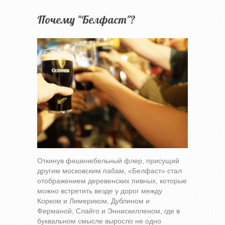
Почему "Белфаст"?
Откинув фешенебельный флер, присущий
другим московским пабам, «Белфаст» стал
отображением деревенских пивных, которые
можно встретить везде у дорог между
Корком и Лимериком, Дублином и
Ферманой, Слайго и Эннискилленом, где в
буквальном смысле выросло не одно