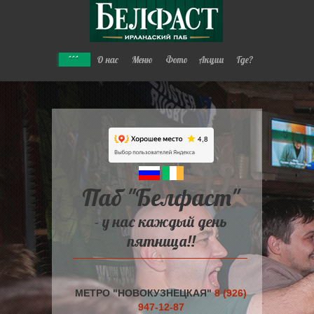
^^^
О нас
Меню
Фото
Акции
Где?
Паб "Белфаст"
- у нас каждый день
пятница!!
МЕТРО "НОВОКУЗНЕЦКАЯ"
8 (926)
947-12-87