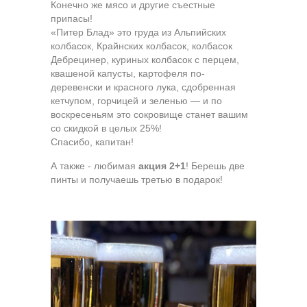
Конечно же мясо и другие съестные
припасы!
«Питер Блад» это груда из Альпийских
колбасок, Крайнских колбасок, колбасок
Дебрецинер, куриных колбасок с перцем,
квашеной капусты, картофеля по-
деревенски и красного лука, сдобренная
кетчупом, горчицей и зеленью — и по
воскресеньям это сокровище станет вашим
со скидкой в целых 25%!
Спасибо, капитан!
А также - любимая
акция 2+1
! Берешь две
пинты и получаешь третью в подарок!