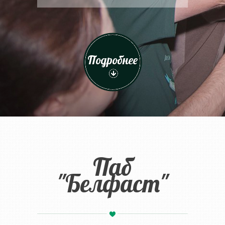
Подробнее
Паб
"Белфаст"