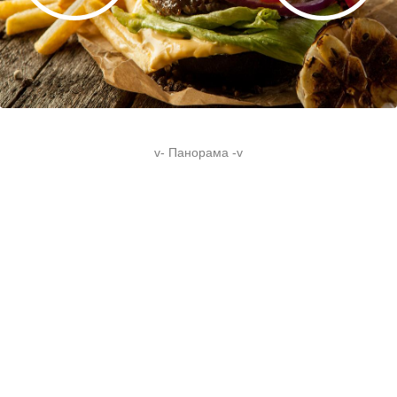
v- Панорама -v